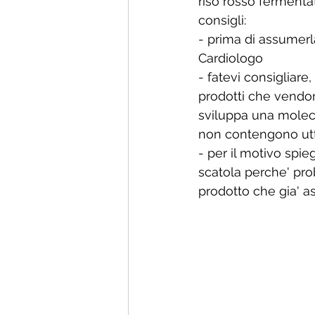
riso rosso fermenta
consigli:
- prima di assumerl
Cardiologo
- fatevi consigliar
prodotti che vendon
sviluppa una moleco
non contengono utte
- per il motivo spie
scatola perche' pro
prodotto che gia' 