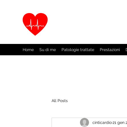
Dott.ssa Laura Cinti
Specialista in Malattie dell'Apparato C
Home
Su di me
Patologie trattate
Prestazioni
All Posts
cinticardio
21 gen 