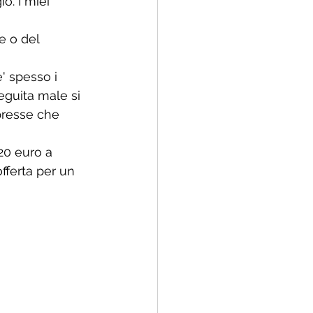
. I miei 
e o del 
' spesso i 
eguita male si 
presse che 
20 euro a 
fferta per un 