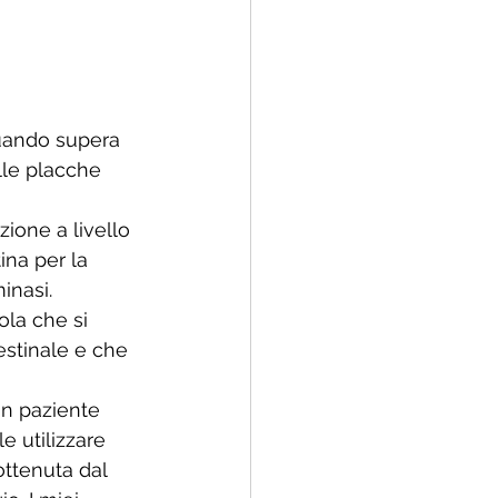
quando supera 
lle placche 
zione a livello 
ina per la 
inasi.
la che si 
estinale e che 
un paziente 
e utilizzare 
ottenuta dal 