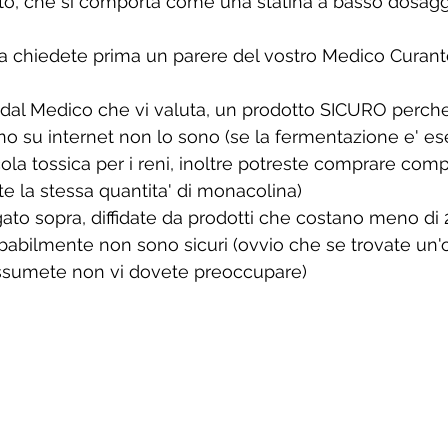
to, che si comporta come una statina a basso dosaggio
a chiedete prima un parere del vostro Medico Curant
e, dal Medico che vi valuta, un prodotto SICURO perche
o su internet non lo sono (se la fermentazione e' es
la tossica per i reni, inoltre potreste comprare com
 la stessa quantita' di monacolina)
gato sopra, diffidate da prodotti che costano meno di 
babilmente non sono sicuri (ovvio che se trovate un'o
assumete non vi dovete preoccupare)