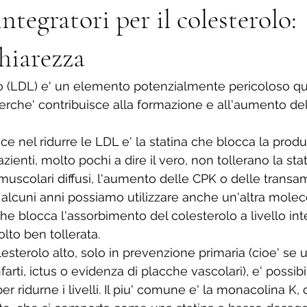
ntegratori per il colesterolo:
hiarezza
ivo (LDL) e' un elemento potenzialmente pericoloso 
perche' contribuisce alla formazione e all'aumento de
cace nel ridurre le LDL e' la statina che blocca la produ
zienti, molto pochi a dire il vero, non tollerano la stat
muscolari diffusi, l'aumento delle CPK o delle transam
lcuni anni possiamo utilizzare anche un'altra moleco
e blocca l'assorbimento del colesterolo a livello int
to ben tollerata.
esterolo alto, solo in prevenzione primaria (cioe' se 
arti, ictus o evidenza di placche vascolari), e' possibil
per ridurne i livelli. Il piu' comune e' la monacolina K, 