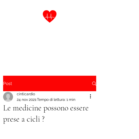
Dott.ssa Laura Cinti
Specialista in Malattie
dell'Apparato Cardiovascolare
Post
cinticardio
24 nov 2021
Tempo di lettura: 1 min
Le medicine possono essere
prese a cicli ?